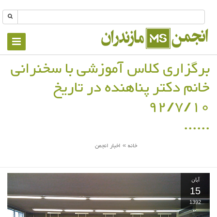
Toggle
vigation
برگزاری کلاس آموزشی با سخنرانی
خانم دکتر پناهنده در تاریخ
92/7/10
خانه
اخبار انجمن
»
شما اینجا هستید
آبان
15
1392