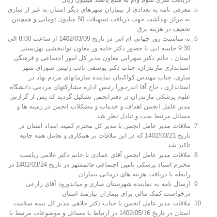
معرفی نامه به تعدادی از بیماران شهرهای دیگر استان به غیر از ساری
به مرکز بهداشت جهت دریافت تسهیلات 50 میلیون تومانی و همچنین
تخفیف در هزینه برق
به مناسبت روز جهانی ام اس در تاریخ 1402/03/09 از ساعت 8:00 الی
9:30 جلسه ایی با حضور دکتر خامه ور معاون توانبخشی بهزیستی
استان ، خانم دکتر سهرابی معاون مدیر کل امور اجتماعی و فرهنگی
استانداری مازندران، جناب دکتر یوسفی نائب رئیس شورای شهر
ساری، جناب مهندس کواکبیان نماینده سازمانهای مردم نهاد در
استانداری ، حاج آقا اندرخورا رئیس اداره مشارکتهای مردمی دانشگاه
علوم پزشکی مازندران در دفترانجمن تشکیل گردید که پس از گزارش
مدیر عامل انجمن اهداف و خدمات و مشکلات انجمن در زمینه ها و
مسائل مرتبط بحث و تبادل نظر شد.
ملاقات مدیر عامل انجمن با مدیر کل محترم کمیته امداد استان در
تاریخ 1402/03/21 که در این ملاقات بر همکاری و تعامل همه جانبه
تاکید شد.
ملاقات مدیر عامل انجمن آقای عمادی با خانم دکتر غلامی ریاست
محترم اسناد پزشکی تامین اجتماعی قائمشهر در تاریخ 1402/03/24 در
رابطه با دریافت هزینه های درمانی بیماران
ارسال نامه به نماینده شهرستان ساری و میاندورود آقای زارعی
درخواست کمک مالی برای بیماران نیازمند استان
ملاقات مدیر عامل انجمن با جناب دکتر جلاهی مدیر کل بیمه سلامت
استان در تاریخ 1402/05/16 در ارتباط با مسائل و موضوعات مرتبط با